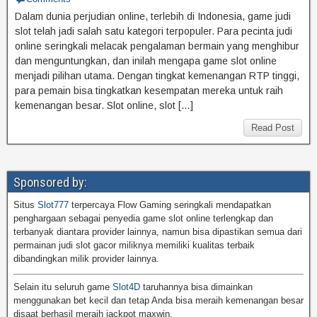
Dalam dunia perjudian online, terlebih di Indonesia, game judi
slot telah jadi salah satu kategori terpopuler. Para pecinta judi
online seringkali melacak pengalaman bermain yang menghibur
dan menguntungkan, dan inilah mengapa game slot online
menjadi pilihan utama. Dengan tingkat kemenangan RTP tinggi,
para pemain bisa tingkatkan kesempatan mereka untuk raih
kemenangan besar. Slot online, slot […]
Read Post
Sponsored by:
Situs
Slot777
terpercaya Flow Gaming seringkali mendapatkan
penghargaan sebagai penyedia game slot online terlengkap dan
terbanyak diantara provider lainnya, namun bisa dipastikan semua dari
permainan judi slot gacor miliknya memiliki kualitas terbaik
dibandingkan milik provider lainnya.
Selain itu seluruh game
Slot4D
taruhannya bisa dimainkan
menggunakan bet kecil dan tetap Anda bisa meraih kemenangan besar
disaat berhasil meraih jackpot maxwin.