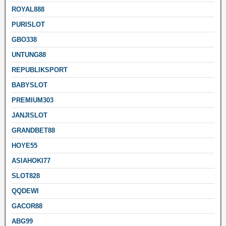
ROYAL888
PURISLOT
GBO338
UNTUNG88
REPUBLIKSPORT
BABYSLOT
PREMIUM303
JANJISLOT
GRANDBET88
HOYE55
ASIAHOKI77
SLOT828
QQDEWI
GACOR88
ABG99