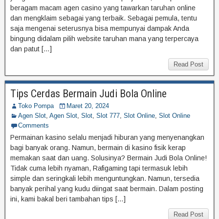
beragam macam agen casino yang tawarkan taruhan online
dan mengklaim sebagai yang terbaik. Sebagai pemula, tentu
saja mengenai seterusnya bisa mempunyai dampak Anda
bingung didalam pilih website taruhan mana yang terpercaya
dan patut […]
Read Post
Tips Cerdas Bermain Judi Bola Online
Toko Pompa
Maret 20, 2024
Agen Slot
,
Agen Slot
,
Slot
,
Slot 777
,
Slot Online
,
Slot Online
Comments
Permainan kasino selalu menjadi hiburan yang menyenangkan
bagi banyak orang. Namun, bermain di kasino fisik kerap
memakan saat dan uang. Solusinya? Bermain Judi Bola Online!
Tidak cuma lebih nyaman, Rafigaming tapi termasuk lebih
simple dan seringkali lebih menguntungkan. Namun, tersedia
banyak perihal yang kudu diingat saat bermain. Dalam posting
ini, kami bakal beri tambahan tips […]
Read Post