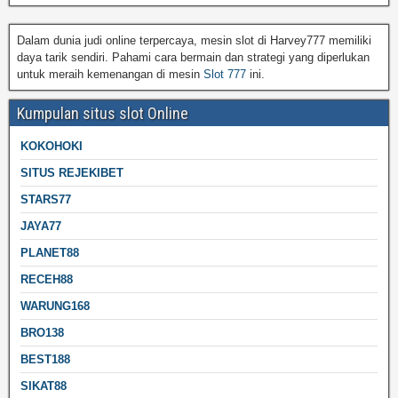
Dalam dunia judi online terpercaya, mesin slot di Harvey777 memiliki
daya tarik sendiri. Pahami cara bermain dan strategi yang diperlukan
untuk meraih kemenangan di mesin
Slot 777
ini.
Kumpulan situs slot Online
KOKOHOKI
SITUS REJEKIBET
STARS77
JAYA77
PLANET88
RECEH88
WARUNG168
BRO138
BEST188
SIKAT88