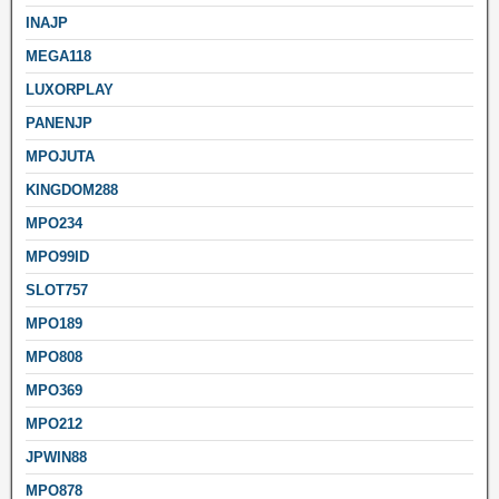
INAJP
MEGA118
LUXORPLAY
PANENJP
MPOJUTA
KINGDOM288
MPO234
MPO99ID
SLOT757
MPO189
MPO808
MPO369
MPO212
JPWIN88
MPO878