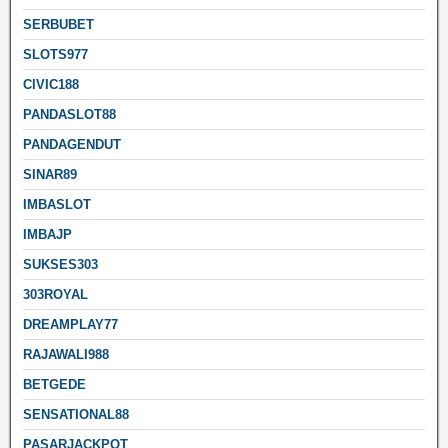
SERBUBET
SLOTS977
CIVIC188
PANDASLOT88
PANDAGENDUT
SINAR89
IMBASLOT
IMBAJP
SUKSES303
303ROYAL
DREAMPLAY77
RAJAWALI988
BETGEDE
SENSATIONAL88
PASARJACKPOT