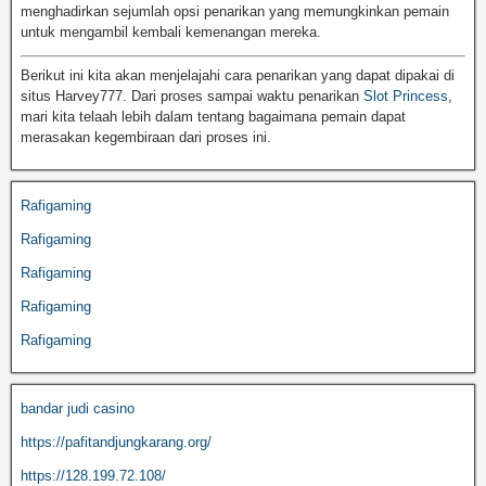
menghadirkan sejumlah opsi penarikan yang memungkinkan pemain
untuk mengambil kembali kemenangan mereka.
Berikut ini kita akan menjelajahi cara penarikan yang dapat dipakai di
situs Harvey777. Dari proses sampai waktu penarikan
Slot Princess
,
mari kita telaah lebih dalam tentang bagaimana pemain dapat
merasakan kegembiraan dari proses ini.
Rafigaming
Rafigaming
Rafigaming
Rafigaming
Rafigaming
bandar judi casino
https://pafitandjungkarang.org/
https://128.199.72.108/