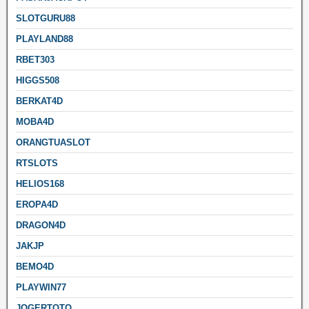
SLOTGURU88
PLAYLAND88
RBET303
HIGGS508
BERKAT4D
MOBA4D
ORANGTUASLOT
RTSLOTS
HELIOS168
EROPA4D
DRAGON4D
JAKJP
BEMO4D
PLAYWIN77
JOGERTOTO