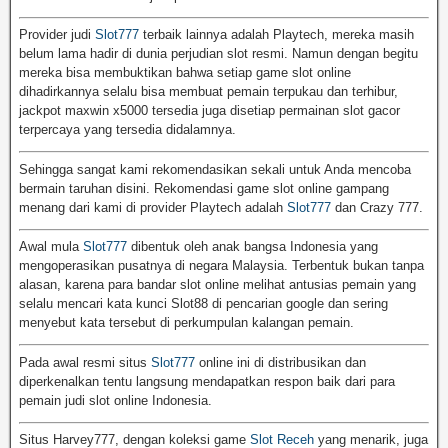
Provider judi
Slot777
terbaik lainnya adalah Playtech, mereka masih
belum lama hadir di dunia perjudian slot resmi. Namun dengan begitu
mereka bisa membuktikan bahwa setiap game slot online
dihadirkannya selalu bisa membuat pemain terpukau dan terhibur,
jackpot maxwin x5000 tersedia juga disetiap permainan slot gacor
terpercaya yang tersedia didalamnya.
Sehingga sangat kami rekomendasikan sekali untuk Anda mencoba
bermain taruhan disini. Rekomendasi game slot online gampang
menang dari kami di provider Playtech adalah
Slot777
dan Crazy 777.
Awal mula
Slot777
dibentuk oleh anak bangsa Indonesia yang
mengoperasikan pusatnya di negara Malaysia. Terbentuk bukan tanpa
alasan, karena para bandar slot online melihat antusias pemain yang
selalu mencari kata kunci Slot88 di pencarian google dan sering
menyebut kata tersebut di perkumpulan kalangan pemain.
Pada awal resmi situs
Slot777
online ini di distribusikan dan
diperkenalkan tentu langsung mendapatkan respon baik dari para
pemain judi slot online Indonesia.
Situs Harvey777, dengan koleksi game
Slot Receh
yang menarik, juga