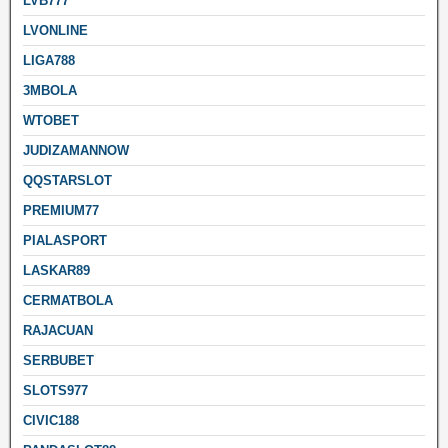
LVB777
LVONLINE
LIGA788
3MBOLA
WTOBET
JUDIZAMANNOW
QQSTARSLOT
PREMIUM77
PIALASPORT
LASKAR89
CERMATBOLA
RAJACUAN
SERBUBET
SLOTS977
CIVIC188