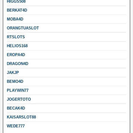
HIGGS508
BERKAT4D
MOBA4D
ORANGTUASLOT
RTSLOTS
HELIOS168
EROPA4D
DRAGON4D
JAKJP
BEMO4D
PLAYWIN77
JOGERTOTO
BECAK4D
KAISARSLOT88
WEDE777