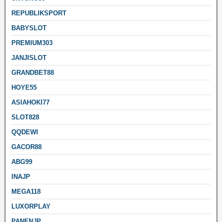
REPUBLIKSPORT
BABYSLOT
PREMIUM303
JANJISLOT
GRANDBET88
HOYE55
ASIAHOKI77
SLOT828
QQDEWI
GACOR88
ABG99
INAJP
MEGA118
LUXORPLAY
PANENJP