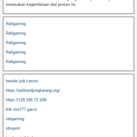
merasakan kegembiraan dari proses ini.
Rafigaming
Rafigaming
Rafigaming
Rafigaming
Rafigaming
bandar judi casino
https://pafitandjungkarang.org/
https://128.199.72.108/
link slot777 gacor
rafigaming
idnsport