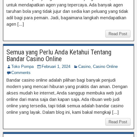
untuk mendapatkan agen yang tepercaya. Ada banyak agen
taruhan bola yang tidak jujur dan sedia kan peluang yang tidak
adil bagi para pemain. Jadi, bagaimana langkah mendapatkan
agen […]
Read Post
Semua yang Perlu Anda Ketahui Tentang
Bandar Casino Online
Toko Pompa
Februari 1, 2024
Casino
,
Casino Online
Comments
Bandar casino online adalah pilihan bagi banyak penjudi
modern yang mencari hiburan yang praktis dan aman. Dengan
akses mudah ke internet, Anda sanggup membuka web judi
online dari mana saja dan kapan saja. Ada ribuan web judi
online yang tersedia, tapi tidak semua adalah bandar casino
online yang layak. Dalam blog ini, kami bakal mengkaji […]
Read Post