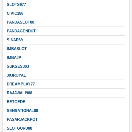
SLOTS977
CIVIC188
PANDASLOT88
PANDAGENDUT
SINAR89
IMBASLOT
IMBAJP
SUKSES303
303ROYAL
DREAMPLAY77
RAJAWALI988
BETGEDE
SENSATIONAL88
PASARJACKPOT
SLOTGURU88