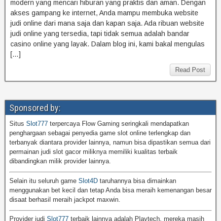
modern yang mencari hiburan yang praktis dan aman. Dengan
akses gampang ke internet, Anda mampu membuka website
judi online dari mana saja dan kapan saja. Ada ribuan website
judi online yang tersedia, tapi tidak semua adalah bandar
casino online yang layak. Dalam blog ini, kami bakal mengulas
[…]
Read Post
Sponsored by:
Situs
Slot777
terpercaya Flow Gaming seringkali mendapatkan
penghargaan sebagai penyedia game slot online terlengkap dan
terbanyak diantara provider lainnya, namun bisa dipastikan semua dari
permainan judi slot gacor miliknya memiliki kualitas terbaik
dibandingkan milik provider lainnya.
Selain itu seluruh game
Slot4D
taruhannya bisa dimainkan
menggunakan bet kecil dan tetap Anda bisa meraih kemenangan besar
disaat berhasil meraih jackpot maxwin.
Provider judi
Slot777
terbaik lainnya adalah Playtech, mereka masih