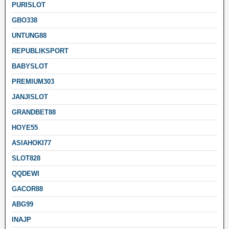
PURISLOT
GBO338
UNTUNG88
REPUBLIKSPORT
BABYSLOT
PREMIUM303
JANJISLOT
GRANDBET88
HOYE55
ASIAHOKI77
SLOT828
QQDEWI
GACOR88
ABG99
INAJP