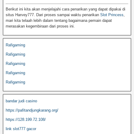
Berikut ini kita akan menjelajahi cara penarikan yang dapat dipakai di
situs Harvey777. Dari proses sampai waktu penarikan
Slot Princess
,
mari kita telaah lebih dalam tentang bagaimana pemain dapat
merasakan kegembiraan dari proses ini.
Rafigaming
Rafigaming
Rafigaming
Rafigaming
Rafigaming
bandar judi casino
https://pafitandjungkarang.org/
https://128.199.72.108/
link slot777 gacor