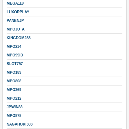
MEGA118
LUXORPLAY
PANENJP
MPOJUTA
KINGDOM288
MPO234
MPO99ID
SLOT757
MPO189
MPO808
MPO369
MPO212
JPWIN88
MPO878
NAGAHOKI303