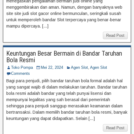
menegaskan pengalaman bermain judi online yang
menggembirakan dan aman. Namun, dengan banyaknya web
site site judi slot gacor online bermunculan, seringkali susah
untuk memperoleh bandar Slot terpercaya yang benar-benar
mampu dipercaya. […]
Read Post
Keuntungan Besar Bermain di Bandar Taruhan
Bola Resmi
Toko Pompa
Mei 22, 2024
Agen Slot
,
Agen Slot
Comments
Bagi para penjudi, pilih bandar taruhan bola formal adalah hal
yang sangat wajib di dalam melakukan taruhan. Bandar taruhan
bola resmi adalah bandar yang telah punyai lisensi dan
mempunyai legalitas yang sah berasal dari pemerintah
sehingga para penjudi sanggup merasakan keamanan dalam
bertransaksi. Dalam memilih bandar taruhan bola resmi, banyak
keuntungan yang dapat didapatkan. Selain […]
Read Post