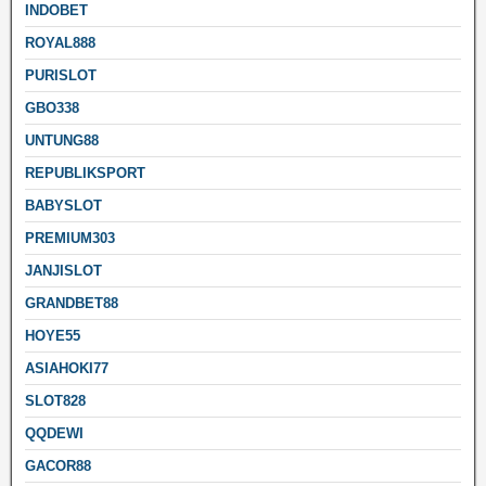
INDOBET
ROYAL888
PURISLOT
GBO338
UNTUNG88
REPUBLIKSPORT
BABYSLOT
PREMIUM303
JANJISLOT
GRANDBET88
HOYE55
ASIAHOKI77
SLOT828
QQDEWI
GACOR88