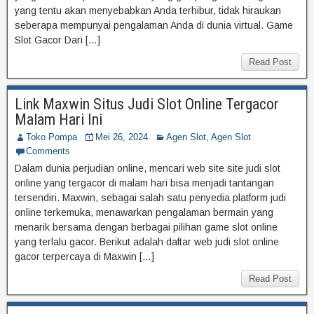
yang tentu akan menyebabkan Anda terhibur, tidak hiraukan
seberapa mempunyai pengalaman Anda di dunia virtual. Game
Slot Gacor Dari […]
Read Post
Link Maxwin Situs Judi Slot Online Tergacor
Malam Hari Ini
Toko Pompa
Mei 26, 2024
Agen Slot
,
Agen Slot
Comments
Dalam dunia perjudian online, mencari web site site judi slot
online yang tergacor di malam hari bisa menjadi tantangan
tersendiri. Maxwin, sebagai salah satu penyedia platform judi
online terkemuka, menawarkan pengalaman bermain yang
menarik bersama dengan berbagai pilihan game slot online
yang terlalu gacor. Berikut adalah daftar web judi slot online
gacor terpercaya di Maxwin […]
Read Post