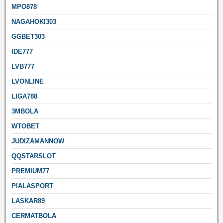
MPO878
NAGAHOKI303
GGBET303
IDE777
LVB777
LVONLINE
LIGA788
3MBOLA
WTOBET
JUDIZAMANNOW
QQSTARSLOT
PREMIUM77
PIALASPORT
LASKAR89
CERMATBOLA