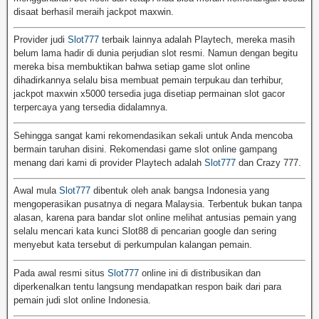
disaat berhasil meraih jackpot maxwin.
Provider judi
Slot777
terbaik lainnya adalah Playtech, mereka masih
belum lama hadir di dunia perjudian slot resmi. Namun dengan begitu
mereka bisa membuktikan bahwa setiap game slot online
dihadirkannya selalu bisa membuat pemain terpukau dan terhibur,
jackpot maxwin x5000 tersedia juga disetiap permainan slot gacor
terpercaya yang tersedia didalamnya.
Sehingga sangat kami rekomendasikan sekali untuk Anda mencoba
bermain taruhan disini. Rekomendasi game slot online gampang
menang dari kami di provider Playtech adalah
Slot777
dan Crazy 777.
Awal mula
Slot777
dibentuk oleh anak bangsa Indonesia yang
mengoperasikan pusatnya di negara Malaysia. Terbentuk bukan tanpa
alasan, karena para bandar slot online melihat antusias pemain yang
selalu mencari kata kunci Slot88 di pencarian google dan sering
menyebut kata tersebut di perkumpulan kalangan pemain.
Pada awal resmi situs
Slot777
online ini di distribusikan dan
diperkenalkan tentu langsung mendapatkan respon baik dari para
pemain judi slot online Indonesia.