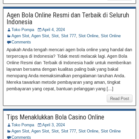
Agen Bola Online Resmi dan Terbaik di Seluruh
Indonesia
Toko Pompa
April 4, 2024
Agen Slot
,
Agen Slot
,
Slot
,
Slot 777
,
Slot Online
,
Slot Online
Comments
Apakah Anda tengah mencari agen bola online yang handal dan
terpercaya di Indonesia? Tidak mesti melacak lagi. Agen Bola
Online Resmi dan Terbaik di Indonesia hadir untuk memberikan
layanan bersama dengan kualitas paling baik yang bakal
menopang Anda memaksimalkan pengalaman taruhan Anda.
Mereka tawarkan metode pembayaran yang aman, tingkat
pembayaran yang cepat, bantuan pelanggan yang […]
Read Post
Tips Menaklukkan Bola Casino Online
Toko Pompa
April 3, 2024
Agen Slot
,
Agen Slot
,
Slot
,
Slot 777
,
Slot Online
,
Slot Online
Comments