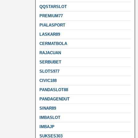
QQSTARSLOT
PREMIUM77
PIALASPORT
LASKAR89
CERMATBOLA
RAJACUAN
SERBUBET
SLOTS977
CIVIC188
PANDASLOT88
PANDAGENDUT
SINAR89
IMBASLOT
IMBAJP
SUKSES303