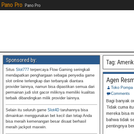
Pano Pro
Pano Pro
Sponsored by:
Tag:
Amerika
Situs
Slot777
terpercaya Flow Gaming seringkali
mendapatkan penghargaan sebagai penyedia game
Agen Resmi
slot online terlengkap dan terbanyak diantara
provider lainnya, namun bisa dipastikan semua dari
Toko Pompa
permainan judi slot gacor miliknya memiliki kualitas
Comments
terbaik dibandingkan milik provider lainnya.
Bagi banyak o
Tidak cuma it
Selain itu seluruh game
Slot4D
taruhannya bisa
mereka bisa m
dimainkan menggunakan bet kecil dan tetap Anda
bahwa tidak se
bisa meraih kemenangan besar disaat berhasil
pentingnya be
meraih jackpot maxwin.