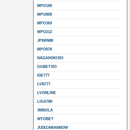
MPO189
MPO808
MPO369
MPO212
JPWIN88
MPO878
NAGAHOKI303
GGBET303
IDE777
LVB777
LVONLINE
LIGA788
3MBOLA
WTOBET
JUDIZAMANNOW