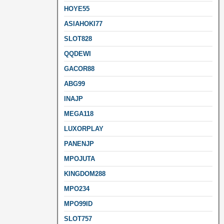
HOYE55
ASIAHOKI77
SLOT828
QQDEWI
GACOR88
ABG99
INAJP
MEGA118
LUXORPLAY
PANENJP
MPOJUTA
KINGDOM288
MPO234
MPO99ID
SLOT757