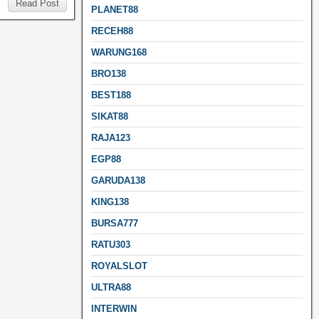
Read Post
PLANET88
RECEH88
WARUNG168
BRO138
BEST188
SIKAT88
RAJA123
EGP88
GARUDA138
KING138
BURSA777
RATU303
ROYALSLOT
ULTRA88
INTERWIN