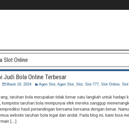
 Slot Online
 Judi Bola Online Terbesar
Maret 19, 2024
Agen Slot
,
Agen Slot
,
Slot
,
Slot 777
,
Slot Online
,
Slot
rang, taruhan bola merupakan tidak benar satu langkah untuk hadapi 
u, kompetisi taruhan bola mempunyai efek mereka sanggup memenangka
emprediksi hasil pertandingan bersama bersama dengan benar. Namun,
mua website taruhan bola legal dan andal. Pada blog ini, kami bisa 
rmain […]