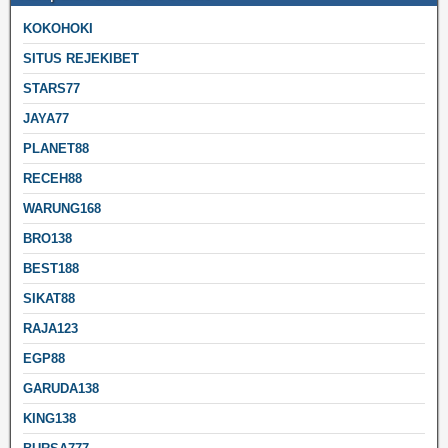
KOKOHOKI
SITUS REJEKIBET
STARS77
JAYA77
PLANET88
RECEH88
WARUNG168
BRO138
BEST188
SIKAT88
RAJA123
EGP88
GARUDA138
KING138