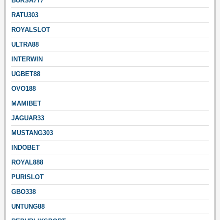
BURSA777
RATU303
ROYALSLOT
ULTRA88
INTERWIN
UGBET88
OVO188
MAMIBET
JAGUAR33
MUSTANG303
INDOBET
ROYAL888
PURISLOT
GBO338
UNTUNG88