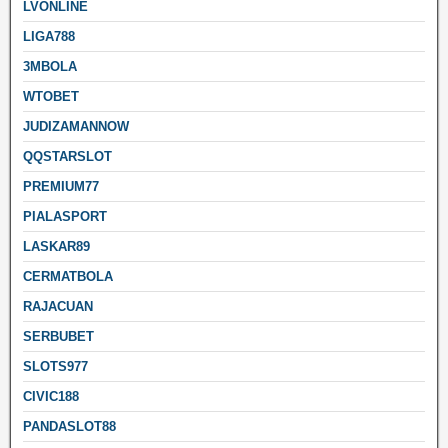
LVONLINE
LIGA788
3MBOLA
WTOBET
JUDIZAMANNOW
QQSTARSLOT
PREMIUM77
PIALASPORT
LASKAR89
CERMATBOLA
RAJACUAN
SERBUBET
SLOTS977
CIVIC188
PANDASLOT88