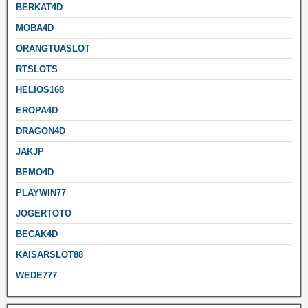
BERKAT4D
MOBA4D
ORANGTUASLOT
RTSLOTS
HELIOS168
EROPA4D
DRAGON4D
JAKJP
BEMO4D
PLAYWIN77
JOGERTOTO
BECAK4D
KAISARSLOT88
WEDE777