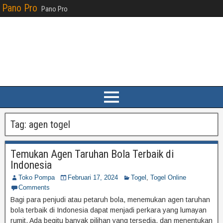
Pano Pro
Pano Pro
Tag:
agen togel
Temukan Agen Taruhan Bola Terbaik di
Indonesia
Toko Pompa
Februari 17, 2024
Togel
,
Togel Online
Comments
Bagi para penjudi atau petaruh bola, menemukan agen taruhan
bola terbaik di Indonesia dapat menjadi perkara yang lumayan
rumit. Ada begitu banyak pilihan yang tersedia, dan menentukan