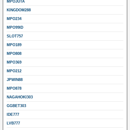
MPOJUTA
KINGDOM288
MPO234
MPO99ID
SLOT757
MPO189
MPO808
MPO369
MPO212
JPWIN88
MPO878
NAGAHOKI303
GGBET303
IDE777
LVB777