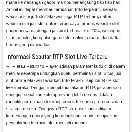
mana kemenangan gacor mampu berlangsung tiap tiap hari.
Artikel ini dapat memberi tambahan Info terperinci seputar
web site site judi slot Maxwin, juga RTP terbaru, daftar
website site judi slot online terpercaya, produk website slot
gacor bersama dengan jackpot terbesar th. 2024, wejangan
situs populer, kumpulan game slot online terbaru, dan daftar
bonus yang ditawarkan.
Informasi Seputar RTP Slot Live Terbaru
RTP atau Return to Player adalah parameter kudu di di dalam
menilai seberapa untungkan suatu permainan slot. Situs judi
slot online Maxwin tawarkan Info terakhir seputar RTP slot
live mereka. Dengan mengetahui takaran RTP, para pemain
sanggup sebabkan ketetapan yang lebih cerdas didalam
memilih permainan slot yang cocok bersama preferensi dan
strategi mereka. Tingginya RTP termasuk jadi indikator
kemenangan gacor yang kemungkinan terjadi, menjadikan
pengalaman bermain slot menjadi menarik.