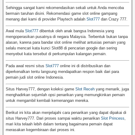
Sehingga sangat kami rekomendasikan sekali untuk Anda mencoba
bermain taruhan disini. Rekomendasi game slot online gampang
menang dari kami di provider Playtech adalah
Slot777
dan Crazy 777.
Awal mula
Slot777
dibentuk oleh anak bangsa Indonesia yang
mengoperasikan pusatnya di negara Malaysia. Terbentuk bukan tanpa
alasan, karena para bandar slot online melihat antusias pemain yang
selalu mencari kata kunci Slot88 di pencarian google dan sering
menyebut kata tersebut di perkumpulan kalangan pemain.
Pada awal resmi situs
Slot777
online ini di distribusikan dan
diperkenalkan tentu langsung mendapatkan respon baik dari para
pemain judi slot online Indonesia.
Situs Harvey777, dengan koleksi game
Slot Receh
yang menarik, juga
menghadirkan sejumlah opsi penarikan yang memungkinkan pemain
untuk mengambil kembali kemenangan mereka.
Berikut ini kita akan menjelajahi cara penarikan yang dapat dipakai di
situs Harvey777. Dari proses sampai waktu penarikan
Slot Princess
,
mari kita telaah lebih dalam tentang bagaimana pemain dapat
merasakan kegembiraan dari proses ini.