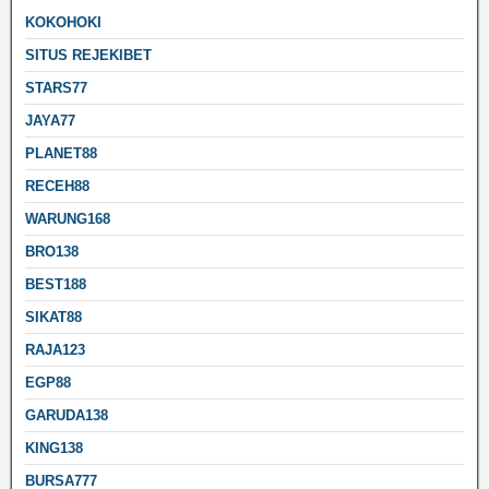
KOKOHOKI
SITUS REJEKIBET
STARS77
JAYA77
PLANET88
RECEH88
WARUNG168
BRO138
BEST188
SIKAT88
RAJA123
EGP88
GARUDA138
KING138
BURSA777