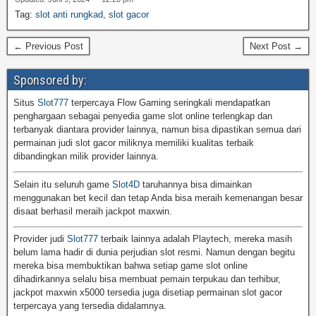
Tag:
slot anti rungkad
,
slot gacor
← Previous Post
Next Post →
Sponsored by:
Situs
Slot777
terpercaya Flow Gaming seringkali mendapatkan
penghargaan sebagai penyedia game slot online terlengkap dan
terbanyak diantara provider lainnya, namun bisa dipastikan semua dari
permainan judi slot gacor miliknya memiliki kualitas terbaik
dibandingkan milik provider lainnya.
Selain itu seluruh game
Slot4D
taruhannya bisa dimainkan
menggunakan bet kecil dan tetap Anda bisa meraih kemenangan besar
disaat berhasil meraih jackpot maxwin.
Provider judi
Slot777
terbaik lainnya adalah Playtech, mereka masih
belum lama hadir di dunia perjudian slot resmi. Namun dengan begitu
mereka bisa membuktikan bahwa setiap game slot online
dihadirkannya selalu bisa membuat pemain terpukau dan terhibur,
jackpot maxwin x5000 tersedia juga disetiap permainan slot gacor
terpercaya yang tersedia didalamnya.