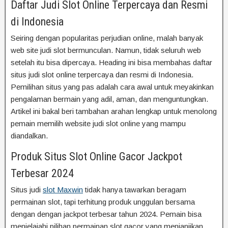
Daftar Judi Slot Online Terpercaya dan Resmi
di Indonesia
Seiring dengan popularitas perjudian online, malah banyak
web site judi slot bermunculan. Namun, tidak seluruh web
setelah itu bisa dipercaya. Heading ini bisa membahas daftar
situs judi slot online terpercaya dan resmi di Indonesia.
Pemilihan situs yang pas adalah cara awal untuk meyakinkan
pengalaman bermain yang adil, aman, dan menguntungkan.
Artikel ini bakal beri tambahan arahan lengkap untuk menolong
pemain memilih website judi slot online yang mampu
diandalkan.
Produk Situs Slot Online Gacor Jackpot
Terbesar 2024
Situs judi
slot Maxwin
tidak hanya tawarkan beragam
permainan slot, tapi terhitung produk unggulan bersama
dengan dengan jackpot terbesar tahun 2024. Pemain bisa
menjelajahi pilihan permainan slot gacor yang menjanjikan