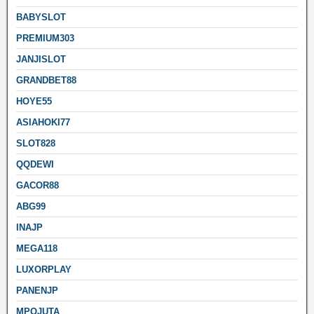
BABYSLOT
PREMIUM303
JANJISLOT
GRANDBET88
HOYE55
ASIAHOKI77
SLOT828
QQDEWI
GACOR88
ABG99
INAJP
MEGA118
LUXORPLAY
PANENJP
MPOJUTA