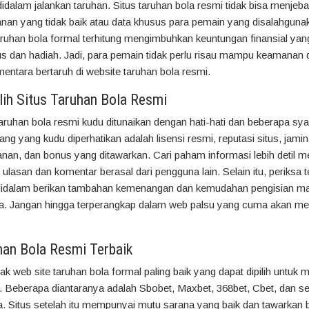
dalam jalankan taruhan. Situs taruhan bola resmi tidak bisa menjeb
nan yang tidak baik atau data khusus para pemain yang disalahgunaka
aruhan bola formal terhitung mengimbuhkan keuntungan finansial yang
s dan hadiah. Jadi, para pemain tidak perlu risau mampu keamanan d
entara bertaruh di website taruhan bola resmi.
ih Situs Taruhan Bola Resmi
ruhan bola resmi kudu ditunaikan dengan hati-hati dan beberapa syar
ng yang kudu diperhatikan adalah lisensi resmi, reputasi situs, jam
yanan, dan bonus yang ditawarkan. Cari paham informasi lebih detil 
i ulasan dan komentar berasal dari pengguna lain. Selain itu, periksa
 didalam berikan tambahan kemenangan dan kemudahan pengisian m
a. Jangan hingga terperangkap dalam web palsu yang cuma akan me
han Bola Resmi Terbaik
ak web site taruhan bola formal paling baik yang dapat dipilih untu
e. Beberapa diantaranya adalah Sbobet, Maxbet, 368bet, Cbet, dan 
a. Situs setelah itu mempunyai mutu sarana yang baik dan tawarkan