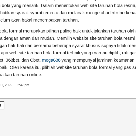
i bola yang menarik. Dalam menentukan web site taruhan bola resmi,
atikan syarat-syarat tertentu dan melacak mengetahui Info berkena
ebelum akan bakal menempatkan taruhan.
bola formal merupakan pilihan paling baik untuk jalankan taruhan ola
a dengan aman dan mudah. Memilih website site taruhan bola resmi
ngan hati-hati dan bersama beberapa syarat khusus supaya tidak mer
apa web site taruhan bola formal terbaik yang mampu dipilih, rafi g
t, 368bet, dan Cbet,
mega888
yang mempunyai jaminan keamanan d
aik. Oleh karena itu, pilihlah website taruhan bola formal yang pas 
tkan taruhan online.
 21, 2025 — 2:47 pm
t