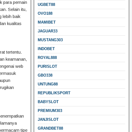
ak para pemain
UGBET88
n. Selain itu,
OVO188
 lebih baik
MAMIBET
an kualitas
JAGUAR33
MUSTANG303
INDOBET
at tertentu.
ROYAL888
inan keamanan,
mengenai web
PURISLOT
 termasuk
GBO338
aupun
UNTUNG88
rugikan
REPUBLIKSPORT
BABYSLOT
PREMIUM303
k menempatkan
JANJISLOT
selamanya
GRANDBET88
 bermacam tipe