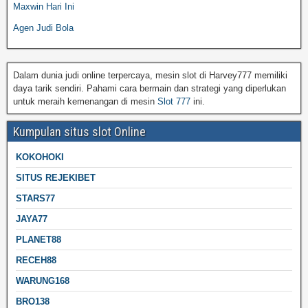
Maxwin Hari Ini
Agen Judi Bola
Dalam dunia judi online terpercaya, mesin slot di Harvey777 memiliki
daya tarik sendiri. Pahami cara bermain dan strategi yang diperlukan
untuk meraih kemenangan di mesin
Slot 777
ini.
Kumpulan situs slot Online
KOKOHOKI
SITUS REJEKIBET
STARS77
JAYA77
PLANET88
RECEH88
WARUNG168
BRO138