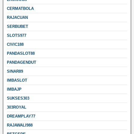
CERMATBOLA
RAJACUAN
SERBUBET
SLOTS977
CIVIC188
PANDASLOT88
PANDAGENDUT
SINAR89
IMBASLOT
IMBAJP
SUKSES303
303ROYAL
DREAMPLAY77
RAJAWALI988