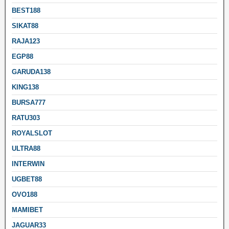
BEST188
SIKAT88
RAJA123
EGP88
GARUDA138
KING138
BURSA777
RATU303
ROYALSLOT
ULTRA88
INTERWIN
UGBET88
OVO188
MAMIBET
JAGUAR33