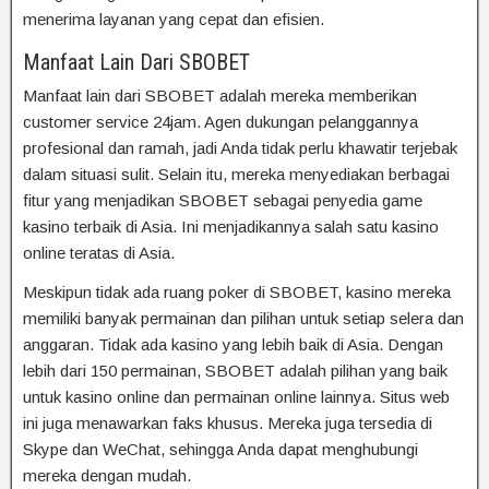
menerima layanan yang cepat dan efisien.
Manfaat Lain Dari SBOBET
Manfaat lain dari SBOBET adalah mereka memberikan
customer service 24jam. Agen dukungan pelanggannya
profesional dan ramah, jadi Anda tidak perlu khawatir terjebak
dalam situasi sulit. Selain itu, mereka menyediakan berbagai
fitur yang menjadikan SBOBET sebagai penyedia game
kasino terbaik di Asia. Ini menjadikannya salah satu kasino
online teratas di Asia.
Meskipun tidak ada ruang poker di SBOBET, kasino mereka
memiliki banyak permainan dan pilihan untuk setiap selera dan
anggaran. Tidak ada kasino yang lebih baik di Asia. Dengan
lebih dari 150 permainan, SBOBET adalah pilihan yang baik
untuk kasino online dan permainan online lainnya. Situs web
ini juga menawarkan faks khusus. Mereka juga tersedia di
Skype dan WeChat, sehingga Anda dapat menghubungi
mereka dengan mudah.