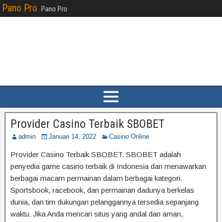
Pano Pro
Pano Pro
Provider Casino Terbaik SBOBET
admin
Januari 14, 2022
Casino Online
Provider Casino Terbaik SBOBET. SBOBET adalah
penyedia game casino terbaik di Indonesia dan menawarkan
berbagai macam permainan dalam berbagai kategori.
Sportsbook, racebook, dan permainan dadunya berkelas
dunia, dan tim dukungan pelanggannya tersedia sepanjang
waktu. Jika Anda mencari situs yang andal dan aman,