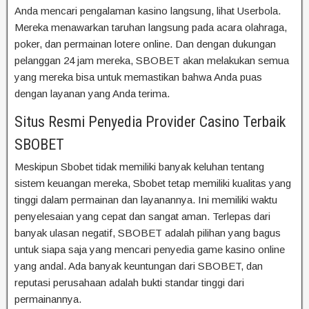
Anda mencari pengalaman kasino langsung, lihat Userbola.
Mereka menawarkan taruhan langsung pada acara olahraga,
poker, dan permainan lotere online. Dan dengan dukungan
pelanggan 24 jam mereka, SBOBET akan melakukan semua
yang mereka bisa untuk memastikan bahwa Anda puas
dengan layanan yang Anda terima.
Situs Resmi Penyedia Provider Casino Terbaik
SBOBET
Meskipun Sbobet tidak memiliki banyak keluhan tentang
sistem keuangan mereka, Sbobet tetap memiliki kualitas yang
tinggi dalam permainan dan layanannya. Ini memiliki waktu
penyelesaian yang cepat dan sangat aman. Terlepas dari
banyak ulasan negatif, SBOBET adalah pilihan yang bagus
untuk siapa saja yang mencari penyedia game kasino online
yang andal. Ada banyak keuntungan dari SBOBET, dan
reputasi perusahaan adalah bukti standar tinggi dari
permainannya.