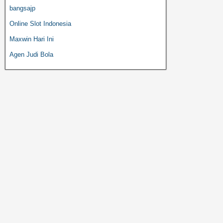
bangsajp
Online Slot Indonesia
Maxwin Hari Ini
Agen Judi Bola