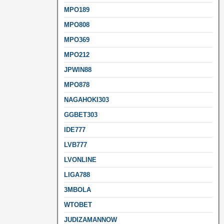
MPO189
MPO808
MPO369
MPO212
JPWIN88
MPO878
NAGAHOKI303
GGBET303
IDE777
LVB777
LVONLINE
LIGA788
3MBOLA
WTOBET
JUDIZAMANNOW