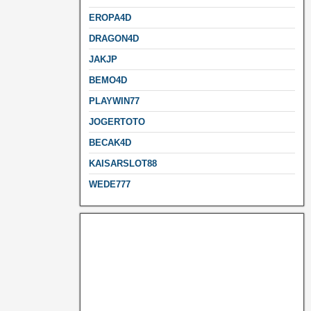
EROPA4D
DRAGON4D
JAKJP
BEMO4D
PLAYWIN77
JOGERTOTO
BECAK4D
KAISARSLOT88
WEDE777
Mega888
Toto Slot4D Login
Mega888 online
Toto4D