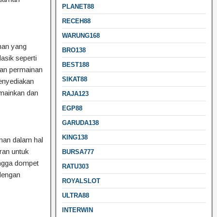
PLANET88
RECEH88
WARUNG168
nan yang
BRO138
asik seperti
BEST188
 dan permainan
SIKAT88
menyediakan
mainkan dan
RAJA123
EGP88
GARUDA138
KING138
an dalam hal
ran untuk
BURSA777
ingga dompet
RATU303
dengan
ROYALSLOT
ULTRA88
INTERWIN