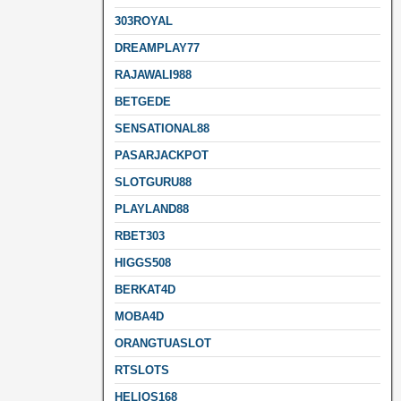
303ROYAL
DREAMPLAY77
RAJAWALI988
BETGEDE
SENSATIONAL88
PASARJACKPOT
SLOTGURU88
PLAYLAND88
RBET303
HIGGS508
BERKAT4D
MOBA4D
ORANGTUASLOT
RTSLOTS
HELIOS168