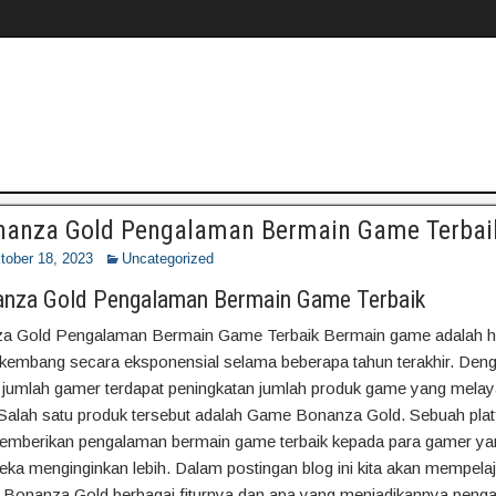
anza Gold Pengalaman Bermain Game Terbai
tober 18, 2023
Uncategorized
nza Gold Pengalaman Bermain Game Terbaik
 Gold Pengalaman Bermain Game Terbaik Bermain game adalah ho
rkembang secara eksponensial selama beberapa tahun terakhir. Den
jumlah gamer terdapat peningkatan jumlah produk game yang melay
 Salah satu produk tersebut adalah Game Bonanza Gold. Sebuah pl
memberikan pengalaman bermain game terbaik kepada para gamer ya
a menginginkan lebih. Dalam postingan blog ini kita akan mempelaja
Bonanza Gold berbagai fiturnya dan apa yang menjadikannya peng