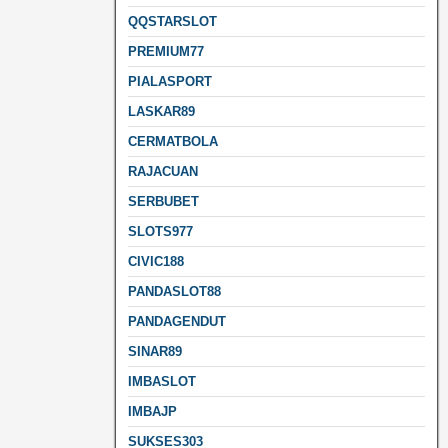
QQSTARSLOT
PREMIUM77
PIALASPORT
LASKAR89
CERMATBOLA
RAJACUAN
SERBUBET
SLOTS977
CIVIC188
PANDASLOT88
PANDAGENDUT
SINAR89
IMBASLOT
IMBAJP
SUKSES303