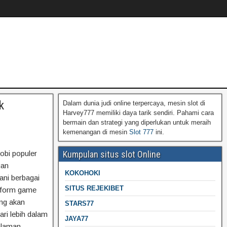
k
Dalam dunia judi online terpercaya, mesin slot di
Harvey777 memiliki daya tarik sendiri. Pahami cara
bermain dan strategi yang diperlukan untuk meraih
kemenangan di mesin
Slot 777
ini.
bi populer
Kumpulan situs slot Online
gan
KOKOHOKI
ani berbagai
SITUS REJEKIBET
atform game
ng akan
STARS77
ri lebih dalam
JAYA77
alaman