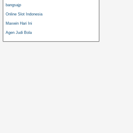
bangsajp
Online Slot Indonesia
Maxwin Hari Ini
Agen Judi Bola