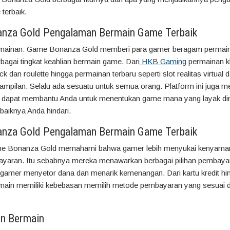
terbaik.
nza Gold Pengalaman Bermain Game Terbaik
ainan: Game Bonanza Gold memberi para gamer beragam permai
agai tingkat keahlian bermain game. Dari
HKB Gaming
permainan kl
ck dan roulette hingga permainan terbaru seperti slot realitas virtual
rampilan. Selalu ada sesuatu untuk semua orang. Platform ini juga 
g dapat membantu Anda untuk menentukan game mana yang layak di
aiknya Anda hindari.
nza Gold Pengalaman Bermain Game Terbaik
 Bonanza Gold memahami bahwa gamer lebih menyukai kenyaman
yaran. Itu sebabnya mereka menawarkan berbagai pilihan pembaya
amer menyetor dana dan menarik kemenangan. Dari kartu kredit h
emain memiliki kebebasan memilih metode pembayaran yang sesuai 
.
n Bermain