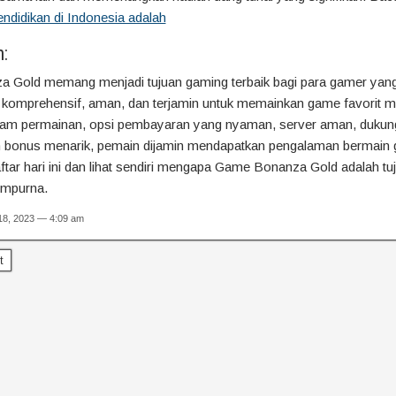
ndidikan di Indonesia adalah
:
 Gold memang menjadi tujuan gaming terbaik bagi para gamer yan
 komprehensif, aman, dan terjamin untuk memainkan game favorit m
am permainan, opsi pembayaran yang nyaman, server aman, dukun
n bonus menarik, pemain dijamin mendapatkan pengalaman bermain 
aftar hari ini dan lihat sendiri mengapa Game Bonanza Gold adalah t
mpurna.
18, 2023 — 4:09 am
t