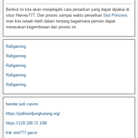
Berikut ini kita akan menjelajahi cara penarikan yang dapat dipakai di
situs Harvey777. Dari proses sampai waktu penarikan
Slot Princess
,
mari kita telaah lebih dalam tentang bagaimana pemain dapat
merasakan kegembiraan dari proses ini.
Rafigaming
Rafigaming
Rafigaming
Rafigaming
Rafigaming
bandar judi casino
https://pafitandjungkarang.org/
https://128.199.72.108/
link slot777 gacor