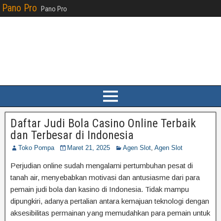
Pano Pro
Pano Pro
Daftar Judi Bola Casino Online Terbaik
dan Terbesar di Indonesia
Toko Pompa
Maret 21, 2025
Agen Slot
,
Agen Slot
Perjudian online sudah mengalami pertumbuhan pesat di
tanah air, menyebabkan motivasi dan antusiasme dari para
pemain judi bola dan kasino di Indonesia. Tidak mampu
dipungkiri, adanya pertalian antara kemajuan teknologi dengan
aksesibilitas permainan yang memudahkan para pemain untuk