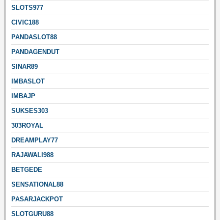
SLOTS977
CIVIC188
PANDASLOT88
PANDAGENDUT
SINAR89
IMBASLOT
IMBAJP
SUKSES303
303ROYAL
DREAMPLAY77
RAJAWALI988
BETGEDE
SENSATIONAL88
PASARJACKPOT
SLOTGURU88