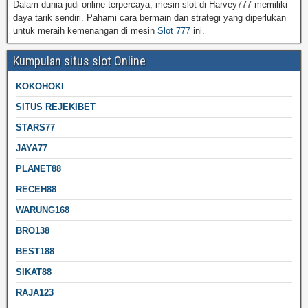
Dalam dunia judi online terpercaya, mesin slot di Harvey777 memiliki
daya tarik sendiri. Pahami cara bermain dan strategi yang diperlukan
untuk meraih kemenangan di mesin
Slot 777
ini.
Kumpulan situs slot Online
KOKOHOKI
SITUS REJEKIBET
STARS77
JAYA77
PLANET88
RECEH88
WARUNG168
BRO138
BEST188
SIKAT88
RAJA123