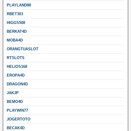
PLAYLAND88
RBET303
HIGGS508
BERKAT4D
MOBA4D
ORANGTUASLOT
RTSLOTS
HELIOS168
EROPA4D
DRAGON4D
JAKJP
BEMO4D
PLAYWIN77
JOGERTOTO
BECAK4D