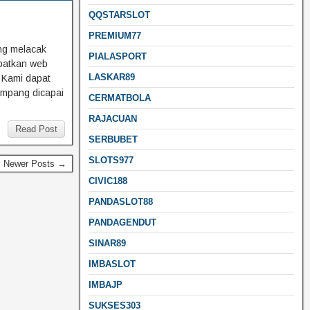
QQSTARSLOT
PREMIUM77
ng melacak
PIALASPORT
apatkan web
LASKAR89
t Kami dapat
ampang dicapai
CERMATBOLA
RAJACUAN
Read Post
SERBUBET
SLOTS977
Newer Posts →
CIVIC188
PANDASLOT88
PANDAGENDUT
SINAR89
IMBASLOT
IMBAJP
SUKSES303