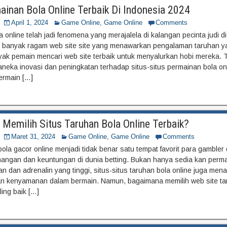
ainan Bola Online Terbaik Di Indonesia 2024
April 1, 2024
Game Online
,
Game Online
Comments
 online telah jadi fenomena yang merajalela di kalangan pecinta judi di
 banyak ragam web site site yang menawarkan pengalaman taruhan ya
nyak pemain mencari web site terbaik untuk menyalurkan hobi mereka.
eka inovasi dan peningkatan terhadap situs-situs permainan bola on
rmain […]
Memilih Situs Taruhan Bola Online Terbaik?
Maret 31, 2024
Game Online
,
Game Online
Comments
bola gacor online menjadi tidak benar satu tempat favorit para gambler
angan dan keuntungan di dunia betting. Bukan hanya sedia kan perm
an dan adrenalin yang tinggi, situs-situs taruhan bola online juga me
 kenyamanan dalam bermain. Namun, bagaimana memilih web site ta
ling baik […]