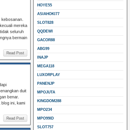
HOYE55
ASIAHOKI77
i kebosanan.
SLOT828
kecuali mereka
QQDEWI
tidak seluruh
tingnya bermain
GACOR88
ABG99
Read Post
INAJP
MEGA118
LUXORPLAY
PANENJP
dapi
menangkan duit
MPOJUTA
gan benar.
KINGDOM288
blog ini, kami
MPO234
Read Post
MPO99ID
SLOT757