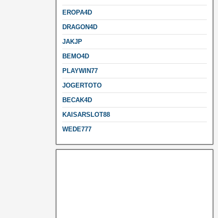
EROPA4D
DRAGON4D
JAKJP
BEMO4D
PLAYWIN77
JOGERTOTO
BECAK4D
KAISARSLOT88
WEDE777
Mega888
Toto Slot4D Login
Mega888 online
Toto4D