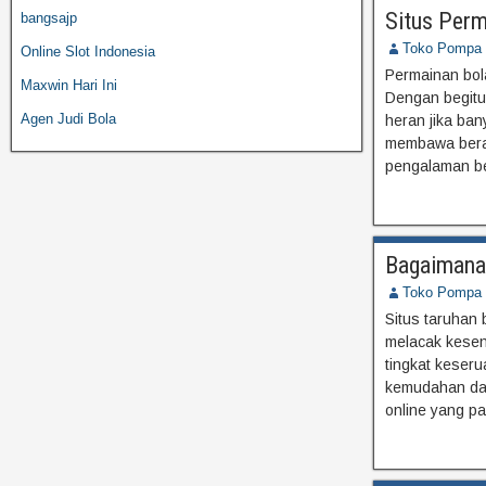
Situs Perm
bangsajp
Toko Pompa
Online Slot Indonesia
Permainan bola
Maxwin Hari Ini
Dengan begitu
Agen Judi Bola
heran jika ba
membawa beran
pengalaman be
Bagaimana 
Toko Pompa
Situs taruhan 
melacak kesen
tingkat keseru
kemudahan dan
online yang pa