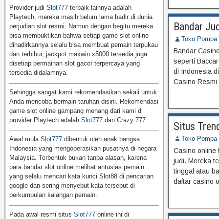
Provider judi
Slot777
terbaik lainnya adalah
Playtech, mereka masih belum lama hadir di dunia
Bandar Jud
perjudian slot resmi. Namun dengan begitu mereka
bisa membuktikan bahwa setiap game slot online
Toko Pompa
dihadirkannya selalu bisa membuat pemain terpukau
Bandar Casino 
dan terhibur, jackpot maxwin x5000 tersedia juga
seperti Baccara
disetiap permainan slot gacor terpercaya yang
di Indonesia d
tersedia didalamnya.
Casino Resmi 
Sehingga sangat kami rekomendasikan sekali untuk
Anda mencoba bermain taruhan disini. Rekomendasi
game slot online gampang menang dari kami di
provider Playtech adalah
Slot777
dan Crazy 777.
Situs Tren
Toko Pompa
Awal mula
Slot777
dibentuk oleh anak bangsa
Indonesia yang mengoperasikan pusatnya di negara
Casino online 
Malaysia. Terbentuk bukan tanpa alasan, karena
judi. Mereka 
para bandar slot online melihat antusias pemain
tinggal atau b
yang selalu mencari kata kunci Slot88 di pencarian
daftar casino 
google dan sering menyebut kata tersebut di
perkumpulan kalangan pemain.
Pada awal resmi situs
Slot777
online ini di