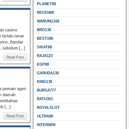
PLANET88
RECEH88
WARUNG168
an casino
BRO138
 terlalu tenar
BEST188
asino, Bandar
SIKAT88
, sebelum […]
RAJA123
Read Post
EGP88
GARUDA138
KING138
ra pemain agen
BURSA777
an daerah
RATU303
l membahas
eb […]
ROYALSLOT
Read Post
ULTRA88
INTERWIN