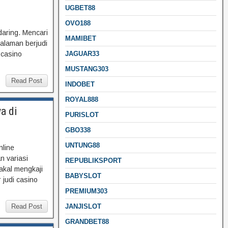
UGBET88
OVO188
aring. Mencari
MAMIBET
alaman berjudi
 casino
JAGUAR33
MUSTANG303
Read Post
INDOBET
ROYAL888
a di
PURISLOT
GBO338
UNTUNG88
nline
n variasi
REPUBLIKSPORT
bakal mengkaji
BABYSLOT
 judi casino
PREMIUM303
Read Post
JANJISLOT
GRANDBET88