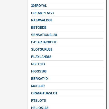
303ROYAL
DREAMPLAY77
RAJAWALI988
BETGEDE
SENSATIONAL88
PASARJACKPOT
SLOTGURU88
PLAYLAND88
RBET303
HIGGS508
BERKAT4D
MOBA4D
ORANGTUASLOT
RTSLOTS
HELIOS168