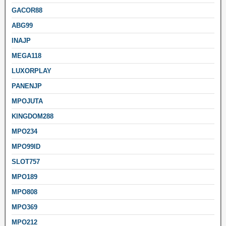
GACOR88
ABG99
INAJP
MEGA118
LUXORPLAY
PANENJP
MPOJUTA
KINGDOM288
MPO234
MPO99ID
SLOT757
MPO189
MPO808
MPO369
MPO212