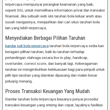
terpercaya mempunyai perangkat keamanan yang baik,
seperti SSL untuk memelihara information privat dan transaksi
finansial. Jika sebuah web site taruhan bola keluar aneh atau
susah navigasinya, menjauhkan dan cari situs taruhan bola
lain yang lebih terpercaya.
Menyediakan Berbagai Pilihan Taruhan
bandar judi bola terpercaya
taruhan bola terpercaya sedia kan
beragam pilihan taruhan, baik itu taruhan terhadap
pertandingan olahraga secara live in-play, handicap,
over/under, correct score, dan banyak lagi. Keberagaman
taruhan ini mengimbuhkan keleluasaan bagi para penjudi untuk
pilih tipe taruhan yang idamkan dipasang dan makin besar
peluang menang.
Proses Transaksi Keuangan Yang Mudah
Bandar taruhan bola terpercaya biasanya punyai prosedur
transaksi keuangan yang enteng dan cepat, layaknya fasilitas