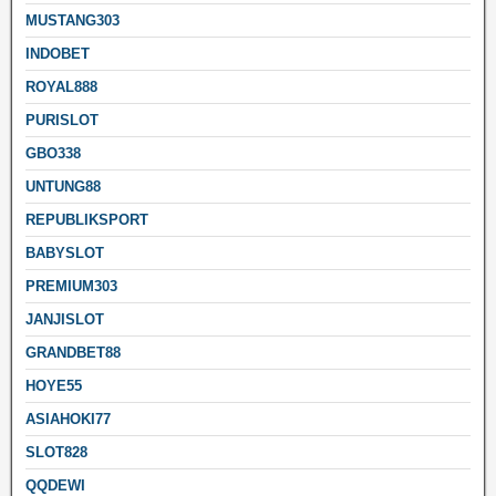
MUSTANG303
INDOBET
ROYAL888
PURISLOT
GBO338
UNTUNG88
REPUBLIKSPORT
BABYSLOT
PREMIUM303
JANJISLOT
GRANDBET88
HOYE55
ASIAHOKI77
SLOT828
QQDEWI