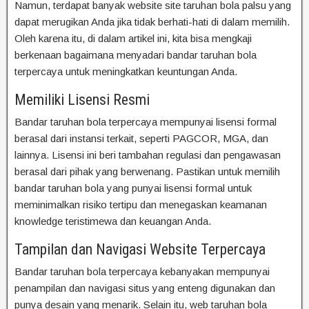
Namun, terdapat banyak website site taruhan bola palsu yang
dapat merugikan Anda jika tidak berhati-hati di dalam memilih.
Oleh karena itu, di dalam artikel ini, kita bisa mengkaji
berkenaan bagaimana menyadari bandar taruhan bola
terpercaya untuk meningkatkan keuntungan Anda.
Memiliki Lisensi Resmi
Bandar taruhan bola terpercaya mempunyai lisensi formal
berasal dari instansi terkait, seperti PAGCOR, MGA, dan
lainnya. Lisensi ini beri tambahan regulasi dan pengawasan
berasal dari pihak yang berwenang. Pastikan untuk memilih
bandar taruhan bola yang punyai lisensi formal untuk
meminimalkan risiko tertipu dan menegaskan keamanan
knowledge teristimewa dan keuangan Anda.
Tampilan dan Navigasi Website Terpercaya
Bandar taruhan bola terpercaya kebanyakan mempunyai
penampilan dan navigasi situs yang enteng digunakan dan
punya desain yang menarik. Selain itu, web taruhan bola