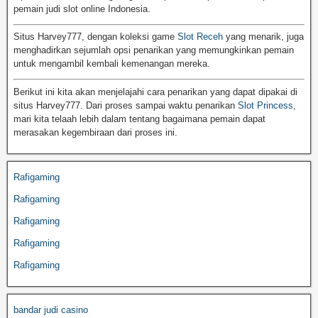
pemain judi slot online Indonesia.
Situs Harvey777, dengan koleksi game
Slot Receh
yang menarik, juga
menghadirkan sejumlah opsi penarikan yang memungkinkan pemain
untuk mengambil kembali kemenangan mereka.
Berikut ini kita akan menjelajahi cara penarikan yang dapat dipakai di
situs Harvey777. Dari proses sampai waktu penarikan
Slot Princess
,
mari kita telaah lebih dalam tentang bagaimana pemain dapat
merasakan kegembiraan dari proses ini.
Rafigaming
Rafigaming
Rafigaming
Rafigaming
Rafigaming
bandar judi casino