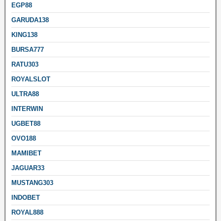
EGP88
GARUDA138
KING138
BURSA777
RATU303
ROYALSLOT
ULTRA88
INTERWIN
UGBET88
OVO188
MAMIBET
JAGUAR33
MUSTANG303
INDOBET
ROYAL888