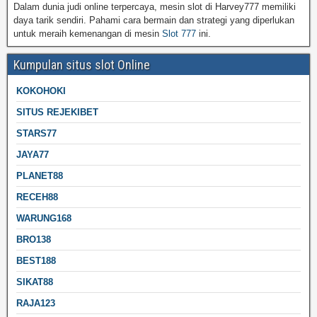
Dalam dunia judi online terpercaya, mesin slot di Harvey777 memiliki
daya tarik sendiri. Pahami cara bermain dan strategi yang diperlukan
untuk meraih kemenangan di mesin
Slot 777
ini.
Kumpulan situs slot Online
KOKOHOKI
SITUS REJEKIBET
STARS77
JAYA77
PLANET88
RECEH88
WARUNG168
BRO138
BEST188
SIKAT88
RAJA123